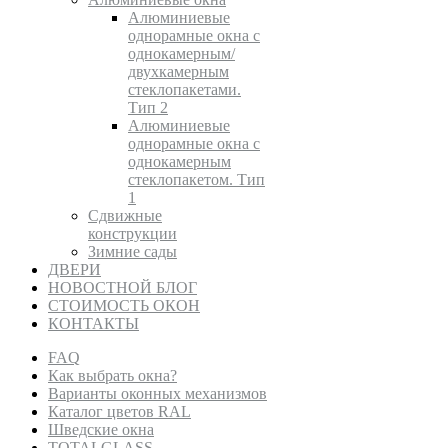
Алюминиевые
однорамные окна с
однокамерным/
двухкамерным
стеклопакетами.
Тип 2
Алюминиевые
однорамные окна с
однокамерным
стеклопакетом. Тип
1
Сдвижные
конструкции
Зимние сады
ДВЕРИ
НОВОСТНОЙ БЛОГ
СТОИМОСТЬ ОКОН
КОНТАКТЫ
FAQ
Как выбрать окна?
Варианты оконных механизмов
Каталог цветов RAL
Шведские окна
TOTALGLASS