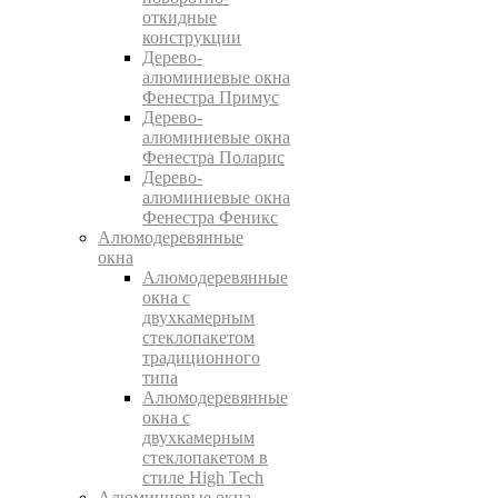
откидные
конструкции
Дерево-
алюминиевые окна
Фенестра Примус
Дерево-
алюминиевые окна
Фенестра Поларис
Дерево-
алюминиевые окна
Фенестра Феникс
Алюмодеревянные
окна
Алюмодеревянные
окна с
двухкамерным
стеклопакетом
традиционного
типа
Алюмодеревянные
окна с
двухкамерным
стеклопакетом в
стиле High Tech
Алюминиевые окна