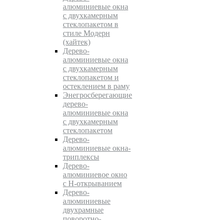
алюминиевые окна
с двухкамерным
стеклопакетом в
стиле Модерн
(хайтек)
Дерево-
алюминиевые окна
c двухкамерным
стеклопакетом и
остеклением в раму
Энегросберегающие
дерево-
алюминиевые окна
c двухкамерным
стеклопакетом
Дерево-
алюминиевые окна-
триплексы
Дерево-
алюминиевое окно
с Н-открыванием
Дерево-
алюминиевые
двухрамные
поворотно-