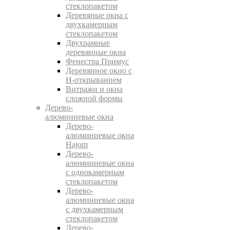
стеклопакетом
Деревяные окна с
двухкамерным
стеклопакетом
Двухрамные
деревянные окна
Фенестра Примус
Деревянное окно с
Н-открыванием
Витражи и окна
сложной формы
Дерево-
алюминиевые окна
Дерево-
алюминиевые окна
Hajom
Дерево-
алюминиевые окна
с однокамерным
стеклопакетом
Дерево-
алюминиевые окна
с двухкамерным
стеклопакетом
Дерево-