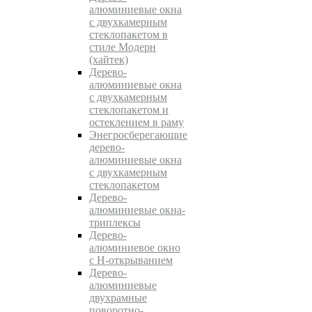
алюминиевые окна
с двухкамерным
стеклопакетом в
стиле Модерн
(хайтек)
Дерево-
алюминиевые окна
c двухкамерным
стеклопакетом и
остеклением в раму
Энегросберегающие
дерево-
алюминиевые окна
c двухкамерным
стеклопакетом
Дерево-
алюминиевые окна-
триплексы
Дерево-
алюминиевое окно
с Н-открыванием
Дерево-
алюминиевые
двухрамные
поворотно-