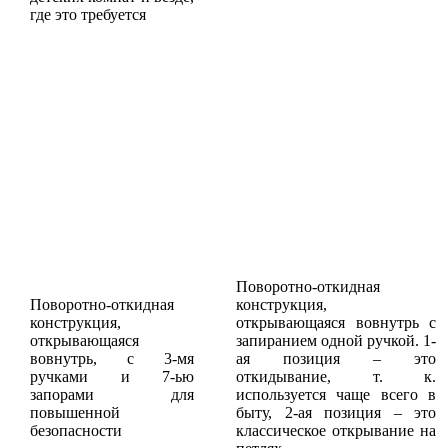
где это требуется
Поворотно-откидная
Поворотно-откидная
конструкция,
конструкция,
открывающаяся вовнутрь с
открывающаяся
запиранием одной ручкой. 1-
вовнутрь, с 3-мя
ая позиция – это
ручками и 7-ью
откидывание, т. к.
запорами для
используется чаще всего в
повышенной
быту, 2-ая позиция – это
безопасности
классическое открывание на