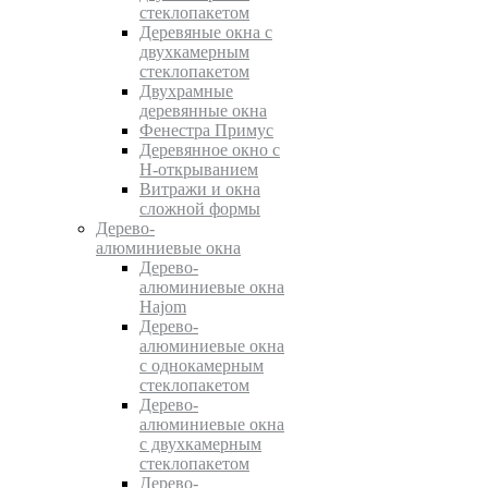
стеклопакетом
Деревяные окна с
двухкамерным
стеклопакетом
Двухрамные
деревянные окна
Фенестра Примус
Деревянное окно с
Н-открыванием
Витражи и окна
сложной формы
Дерево-
алюминиевые окна
Дерево-
алюминиевые окна
Hajom
Дерево-
алюминиевые окна
с однокамерным
стеклопакетом
Дерево-
алюминиевые окна
с двухкамерным
стеклопакетом
Дерево-