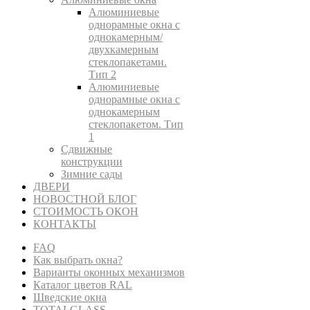
Алюминиевые
однорамные окна с
однокамерным/
двухкамерным
стеклопакетами.
Тип 2
Алюминиевые
однорамные окна с
однокамерным
стеклопакетом. Тип
1
Сдвижные
конструкции
Зимние сады
ДВЕРИ
НОВОСТНОЙ БЛОГ
СТОИМОСТЬ ОКОН
КОНТАКТЫ
FAQ
Как выбрать окна?
Варианты оконных механизмов
Каталог цветов RAL
Шведские окна
TOTALGLASS