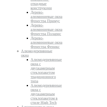
откидные
конструкции
Дерево-
алюминиевые окна
Фенестра Примус
Дерево-
алюминиевые окна
Фенестра Поларис
Дерево-
алюминиевые окна
Фенестра Феникс
Алюмодеревянные
окна
Алюмодеревянные
окна с
двухкамерным
стеклопакетом
традиционного
типа
Алюмодеревянные
окна с
двухкамерным
стеклопакетом в
стиле High Tech
Алюминиевые окна