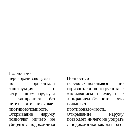
Полностью
переворачивающаяся
Полностью
по горизонтали
переворачивающаяся по
конструкция с
горизонтали конструкция с
открыванием наружу и
открыванием наружу и с
с запиранием без
запиранием без петель, что
петель, что повышает
повышает
противовзломность.
противовзломность.
Открывание наружу
Открывание наружу
позволяет ничего не
позволяет ничего не убирать
убирать с подоконника
с подоконника как для того,