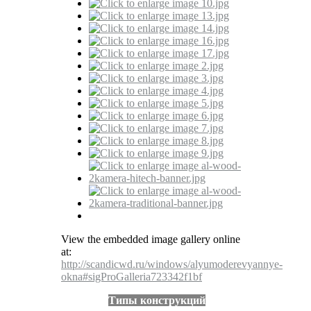
View the embedded image gallery online
at:
http://scandicwd.ru/windows/alyumoderevyannye-
okna#sigProGalleria723342f1bf
Типы конструкций