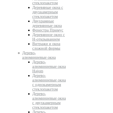
стеклопакетом
Деревяные окна с
двухкамерным
стеклопакетом
Двухрамные
деревянные окна
Фенестра Примус
Деревянное окно с
Н-открыванием
Витражи и окна
сложной формы
Дерево-
алюминиевые окна
Дерево-
алюминиевые окна
Hajom
Дерево-
алюминиевые окна
с однокамерным
стеклопакетом
Дерево-
алюминиевые окна
с двухкамерным
стеклопакетом
Дерево-