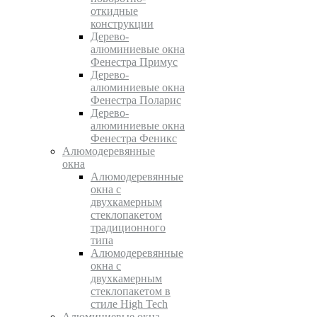
откидные
конструкции
Дерево-
алюминиевые окна
Фенестра Примус
Дерево-
алюминиевые окна
Фенестра Поларис
Дерево-
алюминиевые окна
Фенестра Феникс
Алюмодеревянные
окна
Алюмодеревянные
окна с
двухкамерным
стеклопакетом
традиционного
типа
Алюмодеревянные
окна с
двухкамерным
стеклопакетом в
стиле High Tech
Алюминиевые окна