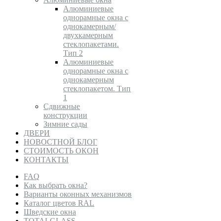
Алюминиевые
однорамные окна с
однокамерным/
двухкамерным
стеклопакетами.
Тип 2
Алюминиевые
однорамные окна с
однокамерным
стеклопакетом. Тип
1
Сдвижные
конструкции
Зимние сады
ДВЕРИ
НОВОСТНОЙ БЛОГ
СТОИМОСТЬ ОКОН
КОНТАКТЫ
FAQ
Как выбрать окна?
Варианты оконных механизмов
Каталог цветов RAL
Шведские окна
TOTALGLASS