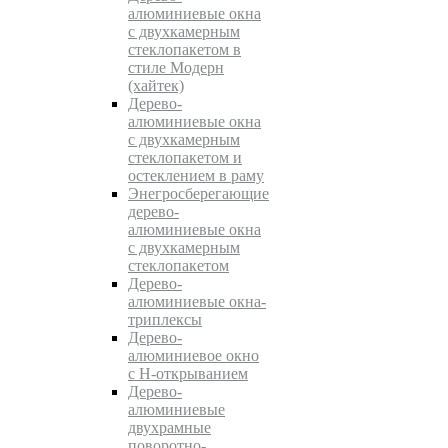
алюминиевые окна
с двухкамерным
стеклопакетом в
стиле Модерн
(хайтек)
Дерево-
алюминиевые окна
c двухкамерным
стеклопакетом и
остеклением в раму
Энегросберегающие
дерево-
алюминиевые окна
c двухкамерным
стеклопакетом
Дерево-
алюминиевые окна-
триплексы
Дерево-
алюминиевое окно
с Н-открыванием
Дерево-
алюминиевые
двухрамные
поворотно-