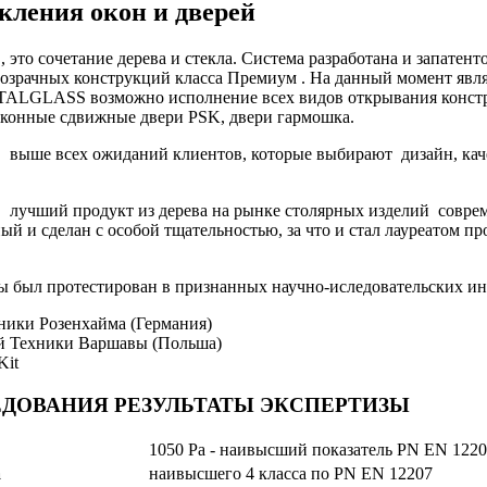
ления окон и дверей
то сочетание дерева и стекла. Система разработана и запатен
озрачных конструкций класса Премиум . На данный момент явл
TALGLASS возможно исполнение всех видов открывания конст
лконные сдвижные двери PSK, двери гармошка.
ше всех ожиданий клиентов, которые выбирают дизайн, качес
чший продукт из дерева на рынке столярных изделий современ
й и сделан с особой тщательностью, за что и стал лауреатом пр
 был протестирован в признанных научно-иследовательских ин
ники Розенхайма (Германия)
й Техники Варшавы (Польша)
Kit
ДОВАНИЯ РЕЗУЛЬТАТЫ ЭКСПЕРТИЗЫ
1050 Pa - наивысший показатель PN EN 122
а
наивысшего 4 класса по PN EN 12207