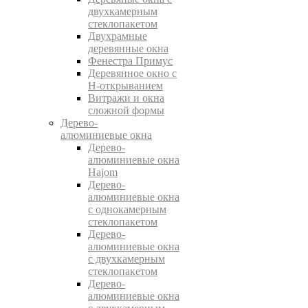
двухкамерным
стеклопакетом
Двухрамные
деревянные окна
Фенестра Примус
Деревянное окно с
Н-открыванием
Витражи и окна
сложной формы
Дерево-
алюминиевые окна
Дерево-
алюминиевые окна
Hajom
Дерево-
алюминиевые окна
с однокамерным
стеклопакетом
Дерево-
алюминиевые окна
с двухкамерным
стеклопакетом
Дерево-
алюминиевые окна