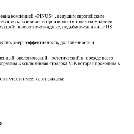
тована компанией «PINUS» , ведущим европейским
яется эксклюзивной и производится только компанией
рукций: поворотно-откидные, подъёмно-сдвижные HS
тво, энергоэффективность, долговечность и
ный, экологический , эстетический и, прежде всего
ограммы Эксклюзивная столярка VIP, которая проходила в
ститутах и имеет сертификаты:
08