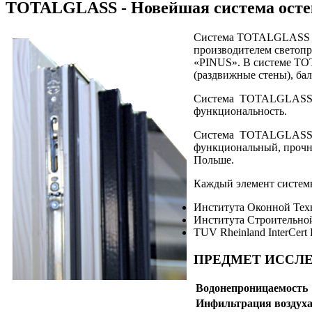
TOTALGLASS - Новейшая система остек
Система TOTALGLASS , э
производителем светопр
«PINUS». В системе TO
(раздвижные стены), ба
Система TOTALGLASS вы
функциональность.
Система TOTALGLASS лу
функциональный, прочны
Польше.
Каждый элемент системы
Института Оконной Тех
Института Строительно
TUV Rheinland InterCert 
ПРЕДМЕТ ИССЛЕ
Водонепроницаемость
Инфильтрация воздух