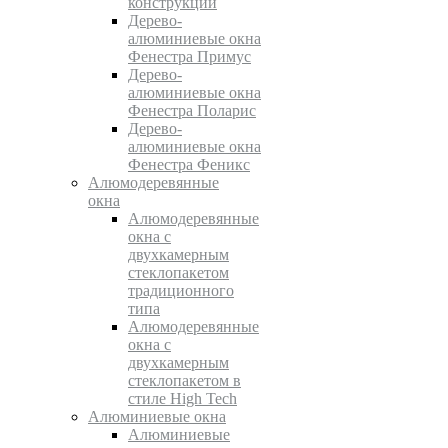
конструкции
Дерево-
алюминиевые окна
Фенестра Примус
Дерево-
алюминиевые окна
Фенестра Поларис
Дерево-
алюминиевые окна
Фенестра Феникс
Алюмодеревянные
окна
Алюмодеревянные
окна с
двухкамерным
стеклопакетом
традиционного
типа
Алюмодеревянные
окна с
двухкамерным
стеклопакетом в
стиле High Tech
Алюминиевые окна
Алюминиевые