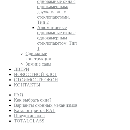
однорамные окна с
однокамерным/
двухкамерным
стеклопакетами.
Тип 2
Алюминиевые
однорамные окна с
однокамерным
стеклопакетом. Тип
1
Сдвижные
конструкции
Зимние сады
ДВЕРИ
НОВОСТНОЙ БЛОГ
СТОИМОСТЬ ОКОН
КОНТАКТЫ
FAQ
Как выбрать окна?
Варианты оконных механизмов
Каталог цветов RAL
Шведские окна
TOTALGLASS