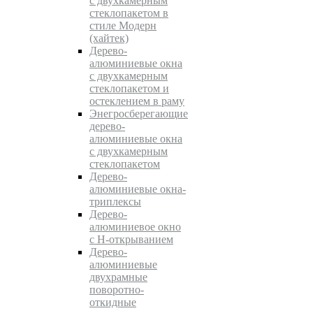
с двухкамерным
стеклопакетом в
стиле Модерн
(хайтек)
Дерево-
алюминиевые окна
c двухкамерным
стеклопакетом и
остеклением в раму
Энегросберегающие
дерево-
алюминиевые окна
c двухкамерным
стеклопакетом
Дерево-
алюминиевые окна-
триплексы
Дерево-
алюминиевое окно
с Н-открыванием
Дерево-
алюминиевые
двухрамные
поворотно-
откидные