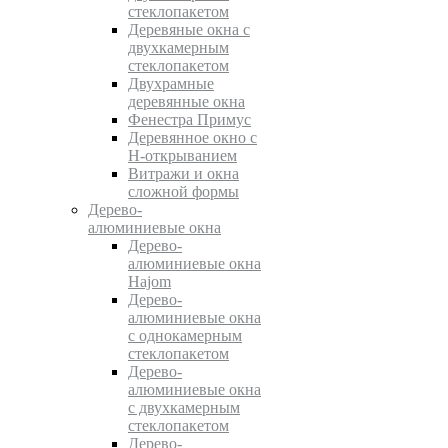
стеклопакетом
Деревяные окна с
двухкамерным
стеклопакетом
Двухрамные
деревянные окна
Фенестра Примус
Деревянное окно с
Н-открыванием
Витражи и окна
сложной формы
Дерево-
алюминиевые окна
Дерево-
алюминиевые окна
Hajom
Дерево-
алюминиевые окна
с однокамерным
стеклопакетом
Дерево-
алюминиевые окна
с двухкамерным
стеклопакетом
Дерево-