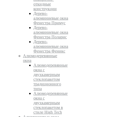
откидные
конструкции
Дерево-
алюминиевые окна
Фенестра Примус
Дерево-
алюминиевые окна
Фенестра Поларис
Дерево-
алюминиевые окна
Фенестра Феникс
Алюмодеревянные
окна
Алюмодеревянные
окна с
двухкамерным
стеклопакетом
традиционного
типа
Алюмодеревянные
окна с
двухкамерным
стеклопакетом в
стиле High Tech
Алюминиевые окна