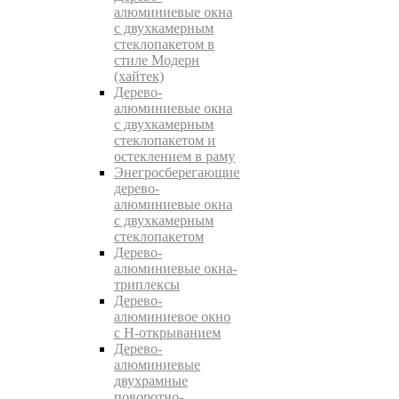
алюминиевые окна
с двухкамерным
стеклопакетом в
стиле Модерн
(хайтек)
Дерево-
алюминиевые окна
c двухкамерным
стеклопакетом и
остеклением в раму
Энегросберегающие
дерево-
алюминиевые окна
c двухкамерным
стеклопакетом
Дерево-
алюминиевые окна-
триплексы
Дерево-
алюминиевое окно
с Н-открыванием
Дерево-
алюминиевые
двухрамные
поворотно-