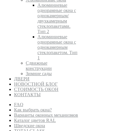
Алюминиевые
однорамные окна с
однокамерным/
двухкамерным
стеклопакетами.
Тип 2
Алюминиевые
однорамные окна с
однокамерным
стеклопакетом. Тип
1
Сдвижные
конструкции
Зимние сады
ДВЕРИ
НОВОСТНОЙ БЛОГ
СТОИМОСТЬ ОКОН
КОНТАКТЫ
FAQ
Как выбрать окна?
Варианты оконных механизмов
Каталог цветов RAL
Шведские окна
TOTALGLASS