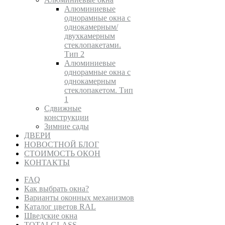
Алюминиевые
однорамные окна с
однокамерным/
двухкамерным
стеклопакетами.
Тип 2
Алюминиевые
однорамные окна с
однокамерным
стеклопакетом. Тип
1
Сдвижные
конструкции
Зимние сады
ДВЕРИ
НОВОСТНОЙ БЛОГ
СТОИМОСТЬ ОКОН
КОНТАКТЫ
FAQ
Как выбрать окна?
Варианты оконных механизмов
Каталог цветов RAL
Шведские окна
TOTALGLASS