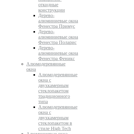
откидные
конструкции
Дерево-
алюминиевые окна
Фенестра Примус
Дерево-
алюминиевые окна
Фенестра Поларис
Дерево-
алюминиевые окна
Фенестра Феникс
Алюмодеревянные
окна
Алюмодеревянные
окна с
двухкамерным
стеклопакетом
традиционного
типа
Алюмодеревянные
окна с
двухкамерным
стеклопакетом в
стиле High Tech
Алюминиевые окна