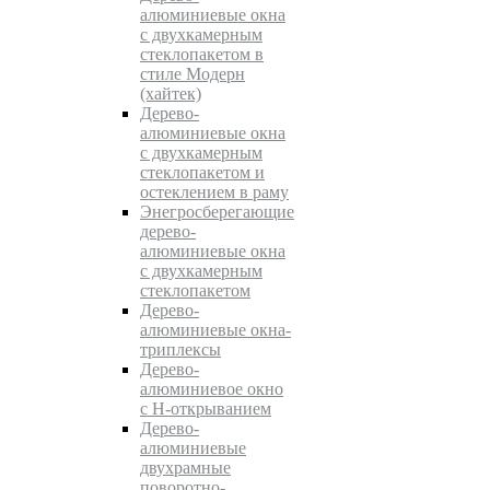
алюминиевые окна
с двухкамерным
стеклопакетом в
стиле Модерн
(хайтек)
Дерево-
алюминиевые окна
c двухкамерным
стеклопакетом и
остеклением в раму
Энегросберегающие
дерево-
алюминиевые окна
c двухкамерным
стеклопакетом
Дерево-
алюминиевые окна-
триплексы
Дерево-
алюминиевое окно
с Н-открыванием
Дерево-
алюминиевые
двухрамные
поворотно-