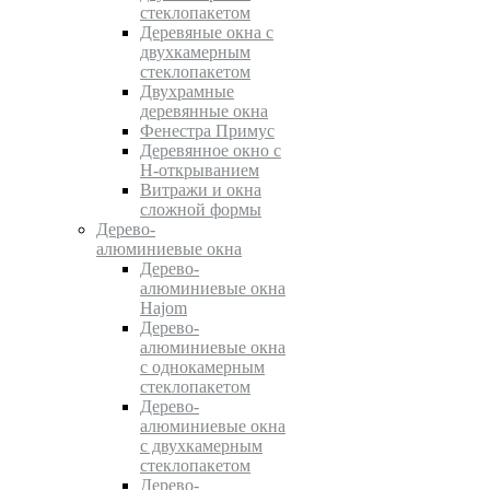
стеклопакетом
Деревяные окна с
двухкамерным
стеклопакетом
Двухрамные
деревянные окна
Фенестра Примус
Деревянное окно с
Н-открыванием
Витражи и окна
сложной формы
Дерево-
алюминиевые окна
Дерево-
алюминиевые окна
Hajom
Дерево-
алюминиевые окна
с однокамерным
стеклопакетом
Дерево-
алюминиевые окна
с двухкамерным
стеклопакетом
Дерево-