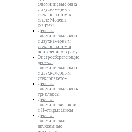
алюминиевые окна
с двухкамерным
стеклопакетом в
стиле Модерн
(хайтек)
Дерево-
алюминиевые окна
c двухкамерным
стеклопакетом и
остеклением в раму
Энегросберегающие
дерево-
алюминиевые окна
c двухкамерным
стеклопакетом
Дерево-
алюминиевые окна-
триплексы
Дерево-
алюминиевое окно
с Н-открыванием
Дерево-
алюминиевые
двухрамные
поворотно-