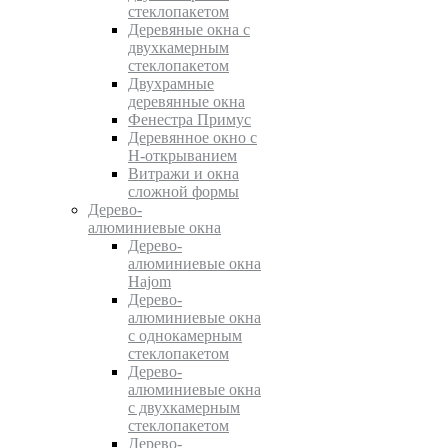
стеклопакетом
Деревяные окна с
двухкамерным
стеклопакетом
Двухрамные
деревянные окна
Фенестра Примус
Деревянное окно с
Н-открыванием
Витражи и окна
сложной формы
Дерево-
алюминиевые окна
Дерево-
алюминиевые окна
Hajom
Дерево-
алюминиевые окна
с однокамерным
стеклопакетом
Дерево-
алюминиевые окна
с двухкамерным
стеклопакетом
Дерево-