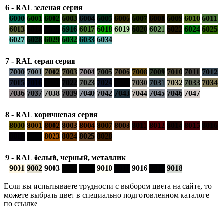
6 - RAL зеленая серия
6000
6001
6002
6003
6004
6005
6006
6007
6008
6009
6010
6011
6013
6014
6015
6916
6017
6018
6019
6020
6021
6022
6024
6025
6027
6028
6029
6032
6033
6034
7 - RAL серая серия
7000
7001
7002
7003
7004
7005
7006
7008
7009
7010
7011
7012
7015
7016
7021
7022
7023
7024
7026
7030
7031
7032
7033
7034
7036
7037
7038
7039
7040
7042
7043
7044
7045
7046
7047
8 - RAL коричневая серия
8000
8001
8002
8003
8004
8007
8008
8011
8012
8014
8015
8016
8019
8022
8023
8024
8025
8028
9 - RAL белый, черный, металлик
9001
9002
9003
9004
9005
9010
9011
9016
9017
9018
Если вы испытываете трудности с выбором цвета на сайте, то
можете выбрать цвет в специально подготовленном каталоге
по ссылке