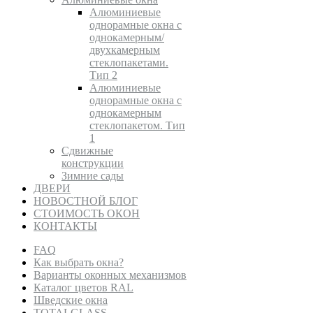
Алюминиевые
однорамные окна с
однокамерным/
двухкамерным
стеклопакетами.
Тип 2
Алюминиевые
однорамные окна с
однокамерным
стеклопакетом. Тип
1
Сдвижные
конструкции
Зимние сады
ДВЕРИ
НОВОСТНОЙ БЛОГ
СТОИМОСТЬ ОКОН
КОНТАКТЫ
FAQ
Как выбрать окна?
Варианты оконных механизмов
Каталог цветов RAL
Шведские окна
TOTALGLASS