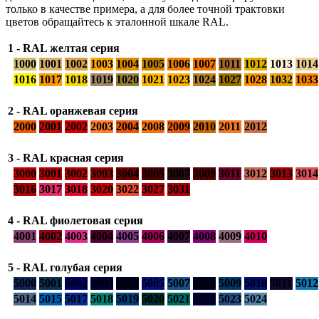
только в качестве примера, а для более точной трактовки
цветов обращайтесь к эталонной шкале RAL.
1 - RAL желтая серия
1000
1001
1002
1003
1004
1005
1006
1007
1011
1012
1013
1014
1016
1017
1018
1019
1020
1021
1023
1024
1027
1028
1032
1033
2 - RAL оранжевая серия
2000
2001
2002
2003
2004
2008
2009
2010
2011
2012
3 - RAL красная серия
3000
3001
3002
3003
3004
3005
3007
3009
3011
3012
3013
3014
3016
3017
3018
3020
3022
3027
3031
4 - RAL фиолетовая серия
4001
4002
4003
4004
4005
4006
4007
4008
4009
4010
5 - RAL голубая серия
5000
5001
5002
5003
5004
5005
5007
5008
5009
5010
5011
5012
5014
5015
5017
5018
5019
5020
5021
5022
5023
5024