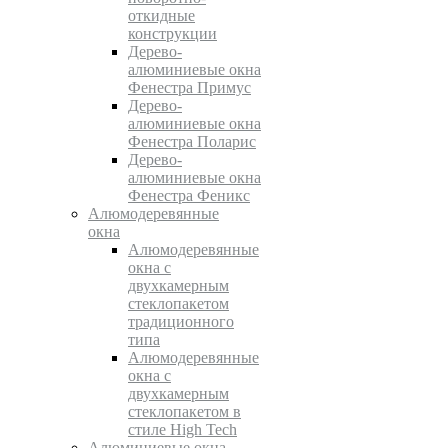
откидные
конструкции
Дерево-
алюминиевые окна
Фенестра Примус
Дерево-
алюминиевые окна
Фенестра Поларис
Дерево-
алюминиевые окна
Фенестра Феникс
Алюмодеревянные
окна
Алюмодеревянные
окна с
двухкамерным
стеклопакетом
традиционного
типа
Алюмодеревянные
окна с
двухкамерным
стеклопакетом в
стиле High Tech
Алюминиевые окна